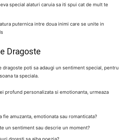
eva special alaturi caruia sa iti spui cat de mult te
tura puternica intre doua inimi care se unite in
ds
De Dragoste
e dragoste poti sa adaugi un sentiment special, pentru
soana ta speciala.
cei profund personalizata si emotionanta, urmeaza
a fie amuzanta, emotionata sau romanticata?
ste un sentiment sau descrie un moment?
uri doresti sa aiba poezia?