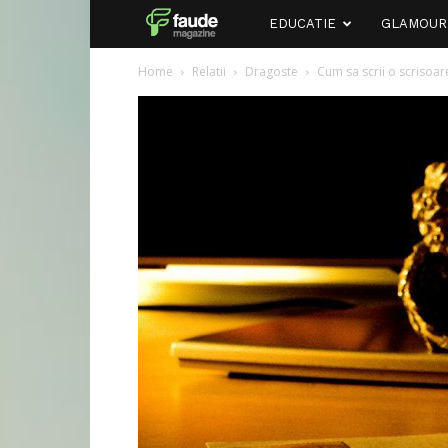
Faude
EDUCATIE
GLAMOUR
Home
Relatii
Dragoste
Cum sa scrii o scrisoar