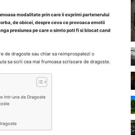
umoasa modalitate prin care ii exprimi partenerului
d vorba, de obicei, despre ceva ce provoaca emotii
anga presiunea pe care o simto poti fi si blocat cand
oare de dragoste sau chiar sa reimprospatezi o
juta sa scrii cea mai frumoasa scrisoare de dragoste.
re Intr-una de Dragoste
goste
Dragoste