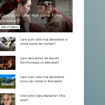
Care sunt cele mai bune filme
coreene?
Arta si Cultura
Care sunt cele mai deosebite si
unice nume de motani?
Care descantec de deochi
functioneaza cu adevarat?
Care sunt cele mai deosebite
locuri de vizitat in Romania?
Cine este Oana Matache? Afla
acum