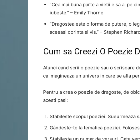
“Cea mai buna parte a vietii e sa ai pe cin
iubeste.” – Emily Thorne
“Dragostea este o forma de putere, o lega
aceeasi dorinta si vis.” – Stephen Richar
Cum sa Creezi O Poezie 
Atunci cand scrii o poezie sau o scrisoare d
ca imagineaza un univers in care se afla per
Pentru a crea o poezie de dragoste, de obi
acesti pasi:
Stabileste scopul poeziei. Sueurmeaza s
Gândeste-te la tematica poeziei. Folose
Stabileste un numar de versuri. Cate vers