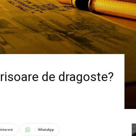
crisoare de dragoste?
interest
WhatsApp