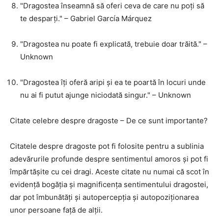
"Dragostea înseamnă să oferi ceva de care nu poți să
te desparți." – Gabriel García Márquez
"Dragostea nu poate fi explicată, trebuie doar trăită." –
Unknown
"Dragostea îți oferă aripi și ea te poartă în locuri unde
nu ai fi putut ajunge niciodată singur." – Unknown
Citate celebre despre dragoste – De ce sunt importante?
Citatele despre dragoste pot fi folosite pentru a sublinia
adevărurile profunde despre sentimentul amoros și pot fi
împărtășite cu cei dragi. Aceste citate nu numai că scot în
evidență bogăția și magnificența sentimentului dragostei,
dar pot îmbunătăți și autopercepția și autopoziționarea
unor persoane față de alții.