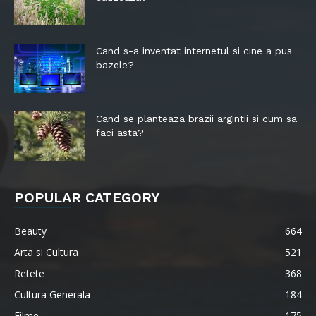
Cand s-a inventat internetul si cine a pus
bazele?
Cand se planteaza brazii argintii si cum sa
faci asta?
POPULAR CATEGORY
Beauty
664
Arta si Cultura
521
Retete
368
Cultura Generala
184
Filme
175