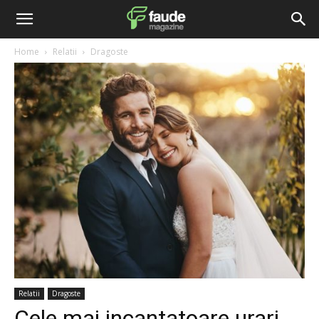
Home
Relatii
Dragoste
Relatii
Dragoste
Cele mai incantatoare urari