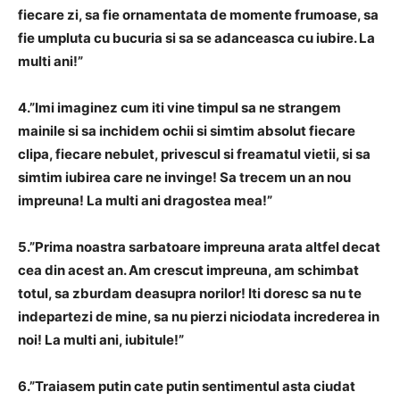
fiecare zi, sa fie ornamentata de momente frumoase, sa
fie umpluta cu bucuria si sa se adanceasca cu iubire. La
multi ani!”
4.”Imi imaginez cum iti vine timpul sa ne strangem
mainile si sa inchidem ochii si simtim absolut fiecare
clipa, fiecare nebulet, privescul si freamatul vietii, si sa
simtim iubirea care ne invinge! Sa trecem un an nou
impreuna! La multi ani dragostea mea!”
5.”Prima noastra sarbatoare impreuna arata altfel decat
cea din acest an. Am crescut impreuna, am schimbat
totul, sa zburdam deasupra norilor! Iti doresc sa nu te
indepartezi de mine, sa nu pierzi niciodata increderea in
noi! La multi ani, iubitule!”
6.”Traiasem putin cate putin sentimentul asta ciudat