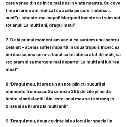
care venea din ce in ce mai des in viata noastra. Cu ceva
timp in urma am realizat ca acela pe care il iubesc…
suntTu, iubeste-ma inapoi! Mergand inainte sa traim noi
tot anul! La multi ani, dragul meu!”
7.”De la primul moment am vazut ca suntem unul pentru
celalalt – acelas suflet impartit in doua trupuri. Incerc sa
imi dau seama ce m-a facut sa te iubesc atat de mult, sa
rezistam si sa mergem mai departe! La multi ani iubirea
mea!”
8.”Dragul meu, iti urez un an nou plin cu bucurii si
momente frumoase. Sa urmeze 365 de zile pline de
iubire si satisfactii! Aici este locul meu sa te strang in
brate si sa iti urez la multi ani!”.
9.”Dragul meu, doua cuvinte isi au locul lor special in