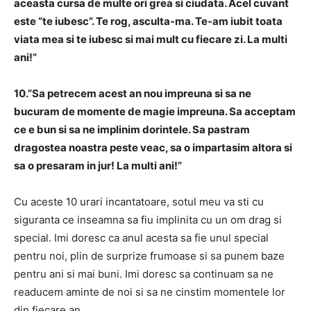
aceasta cursa de multe ori grea si ciudata. Acel cuvant
este “te iubesc”. Te rog, asculta-ma. Te-am iubit toata
viata mea si te iubesc si mai mult cu fiecare zi. La multi
ani!”
10.”Sa petrecem acest an nou impreuna si sa ne
bucuram de momente de magie impreuna. Sa acceptam
ce e bun si sa ne implinim dorintele. Sa pastram
dragostea noastra peste veac, sa o impartasim altora si
sa o presaram in jur! La multi ani!”
Cu aceste 10 urari incantatoare, sotul meu va sti cu
siguranta ce inseamna sa fiu implinita cu un om drag si
special. Imi doresc ca anul acesta sa fie unul special
pentru noi, plin de surprize frumoase si sa punem baze
pentru ani si mai buni. Imi doresc sa continuam sa ne
readucem aminte de noi si sa ne cinstim momentele lor
din fiecare an.