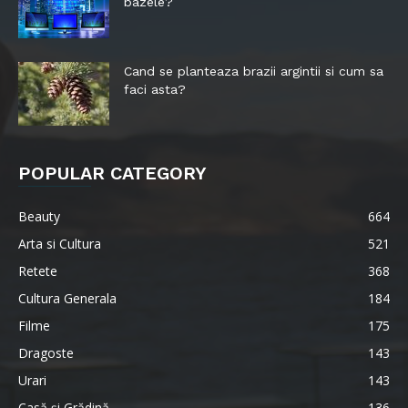
bazele?
Cand se planteaza brazii argintii si cum sa
faci asta?
POPULAR CATEGORY
Beauty
664
Arta si Cultura
521
Retete
368
Cultura Generala
184
Filme
175
Dragoste
143
Urari
143
Casă şi Grădină
136