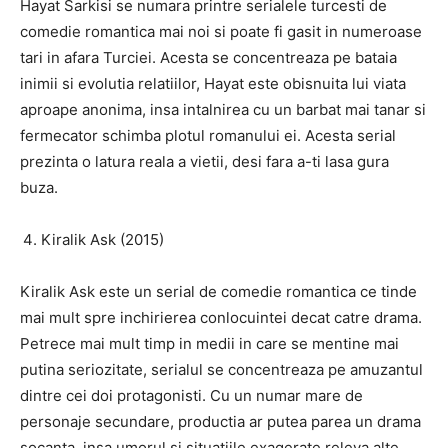
Hayat Sarkisi se numara printre serialele turcesti de
comedie romantica mai noi si poate fi gasit in numeroase
tari in afara Turciei. Acesta se concentreaza pe bataia
inimii si evolutia relatiilor, Hayat este obisnuita lui viata
aproape anonima, insa intalnirea cu un barbat mai tanar si
fermecator schimba plotul romanului ei. Acesta serial
prezinta o latura reala a vietii, desi fara a-ti lasa gura
buza.
Kiralik Ask (2015)
Kiralik Ask este un serial de comedie romantica ce tinde
mai mult spre inchirierea conlocuintei decat catre drama.
Petrece mai mult timp in medii in care se mentine mai
putina seriozitate, serialul se concentreaza pe amuzantul
dintre cei doi protagonisti. Cu un numar mare de
personaje secundare, productia ar putea parea un drama
socanta, insa umorul si situatiile exagerate releva alte