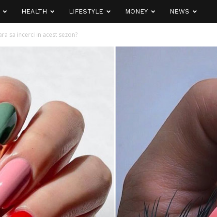
HEALTH
LIFESTYLE
MONEY
NEWS
ra sa incerci in acest sezon?