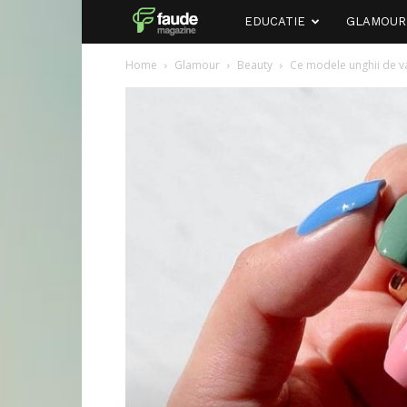
Faude
EDUCATIE
GLAMOUR
Home
Glamour
Beauty
Ce modele unghii de va