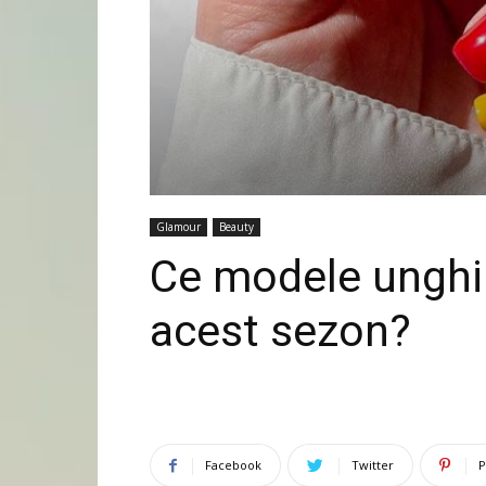
Glamour
Beauty
Ce modele unghii 
acest sezon?
Facebook
Twitter
P