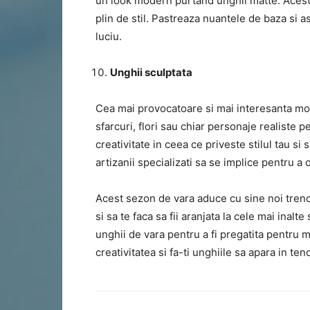
un look modern purtand unghii matte. Acest 
plin de stil. Pastreaza nuantele de baza si a
luciu.
Unghii sculptata
Cea mai provocatoare si mai interesanta moda
sfarcuri, flori sau chiar personaje realiste 
creativitate in ceea ce priveste stilul tau s
artizanii specializati sa se implice pentru a
Acest sezon de vara aduce cu sine noi trend
si sa te faca sa fii aranjata la cele mai ina
unghii de vara pentru a fi pregatita pentru me
creativitatea si fa-ti unghiile sa apara in ten