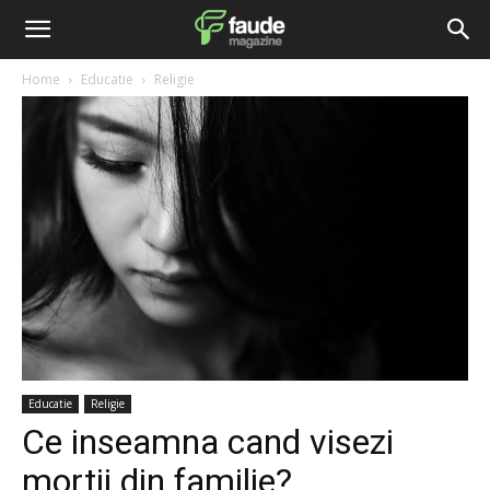
Home
Educatie
Religie
Educatie
Religie
Ce inseamna cand visezi
mortii din familie?