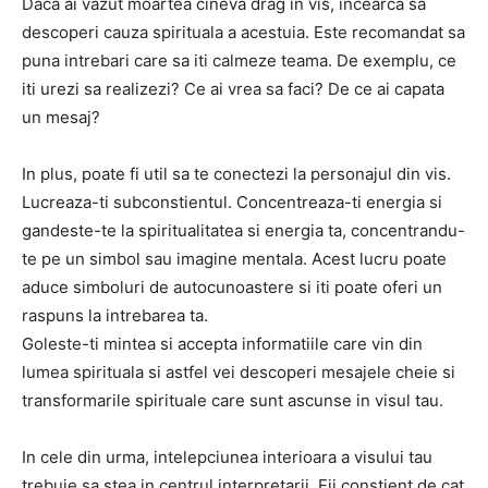
Daca ai vazut moartea cineva drag in vis, incearca sa
descoperi cauza spirituala a acestuia. Este recomandat sa
puna intrebari care sa iti calmeze teama. De exemplu, ce
iti urezi sa realizezi? Ce ai vrea sa faci? De ce ai capata
un mesaj?
In plus, poate fi util sa te conectezi la personajul din vis.
Lucreaza-ti subconstientul. Concentreaza-ti energia si
gandeste-te la spiritualitatea si energia ta, concentrandu-
te pe un simbol sau imagine mentala. Acest lucru poate
aduce simboluri de autocunoastere si iti poate oferi un
raspuns la intrebarea ta.
Goleste-ti mintea si accepta informatiile care vin din
lumea spirituala si astfel vei descoperi mesajele cheie si
transformarile spirituale care sunt ascunse in visul tau.
In cele din urma, intelepciunea interioara a visului tau
trebuie sa stea in centrul interpretarii. Fii constient de cat