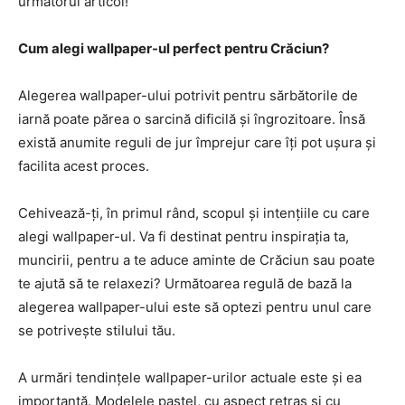
următorul articol!
Cum alegi wallpaper-ul perfect pentru Crăciun?
Alegerea wallpaper-ului potrivit pentru sărbătorile de
iarnă poate părea o sarcină dificilă și îngrozitoare. Însă
există anumite reguli de jur împrejur care îți pot ușura și
facilita acest proces.
Cehivează-ți, în primul rând, scopul și intențiile cu care
alegi wallpaper-ul. Va fi destinat pentru inspirația ta,
muncirii, pentru a te aduce aminte de Crăciun sau poate
te ajută să te relaxezi? Următoarea regulă de bază la
alegerea wallpaper-ului este să optezi pentru unul care
se potrivește stilului tău.
A urmări tendințele wallpaper-urilor actuale este și ea
importantă. Modelele pastel, cu aspect retras și cu