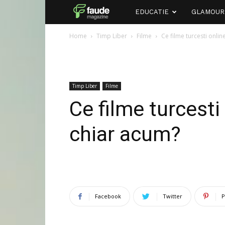
Faude
EDUCATIE
GLAMOUR
Home
Timp Liber
Filme
Ce filme turcesti onlin
Timp Liber
Filme
Ce filme turcesti
chiar acum?
Facebook
Twitter
P