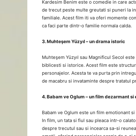
Kardesim Benim este o comedie in care actorii
de trecut peste multe greutati si puneri la in
familiale. Acest film iti va oferi momente com
ca faci parte dintr-o familie normala calda.
3. Muhteşem Yüzyıl – un drama istoric
Muhteşem Yüzyıl sau Magnificul Secol este 
biblicesti si istorice. Acest film este structura
personajelor. Acesta te va purta prin intreg
de macabru si invataminte despre tratatul pr
4. Babam ve Oglum – un film dezarmant si
Babam ve Oglum este un film emotionant si d
In film, un tata si fiul sau pleaca intr-o ca
despre trecutul sau si incearca sa-si reunea