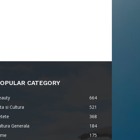
OPULAR CATEGORY
eauty
664
ta si Cultura
521
etete
368
ltura Generala
184
lme
175