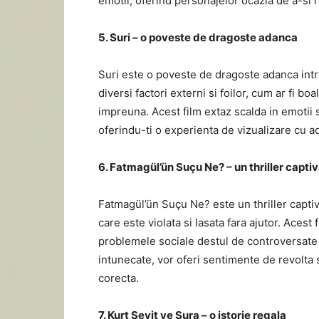
emotii, oferind personajelor ocazia de a-si r
5. Suri – o poveste de dragoste adanca
Suri este o poveste de dragoste adanca intr
diversi factori externi si foilor, cum ar fi bo
impreuna. Acest film extaz scalda in emotii s
oferindu-ti o experienta de vizualizare cu a
6. Fatmagül’ün Suçu Ne? – un thriller capti
Fatmagül’ün Suçu Ne? este un thriller capti
care este violata si lasata fara ajutor. Aces
problemele sociale destul de controversate 
intunecate, vor oferi sentimente de revolta s
corecta.
7. Kurt Seyit ve Şura – o istorie regala