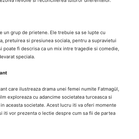
ezolva nevoile si reconcilierea tutoror diferentelor.
e un grup de prietene. Ele trebuie sa se lupte cu
ala, pretuirea si presiunea sociala, pentru a supravietui
i poate fi descrisa ca un mix intre tragedie si comedie,
devarat speciala.
vant
vant care ilustreaza drama unei femei numite Fatmagül,
t film exploreaza cu adancime societatea turceasca si
in aceasta societate. Acest lucru iti va oferi momente
i iti vor prezenta o lectie despre cum sa fii de partea