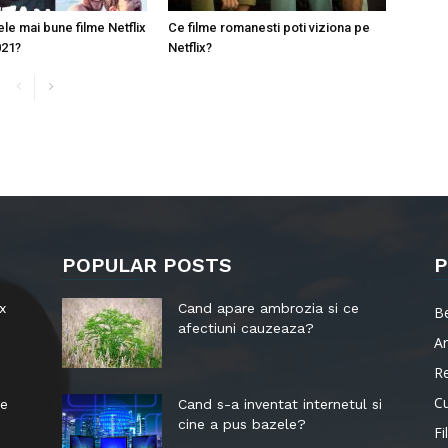
le mai bune filme Netflix
Ce filme romanesti poti viziona pe
021?
Netflix?
POPULAR POSTS
P
x
Cand apare ambrozia si ce
B
afectiuni cauzeaza?
Ar
R
Cu
le
Cand s-a inventat internetul si
cine a pus bazele?
Fi