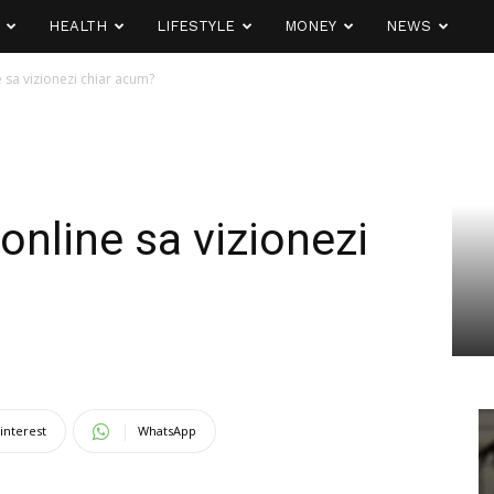
HEALTH
LIFESTYLE
MONEY
NEWS
e sa vizionezi chiar acum?
 online sa vizionezi
interest
WhatsApp