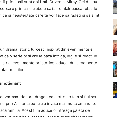
 principali sunt doi frati: Güven si Miray. Cei doi au
cercare prin care trebuie sa isi reintalneasca relatiile
ice si neasteptate care te vor face sa radeti si sa simti
un drama istoric turcesc inspirat din evenimentele
t ca o serie tv si are la baza intriga, legile si reactiile
ul sir al evenimentelor istorice, aducandu-ti momente
otagonistilor.
 emotionant
ezarmant despre dragostea dintre un tata si fiul sau.
latorie prin Armenia pentru a invata mai multe amanunte
sca familia. Acest film aduce o intreaga paleta de