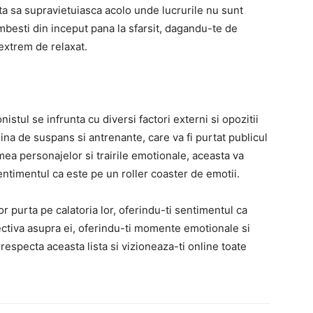
pta sa supravietuiasca acolo unde lucrurile nu sunt
mbesti din inceput pana la sfarsit, dagandu-te de
extrem de relaxat.
istul se infrunta cu diversi factori externi si opozitii
ina de suspans si antrenante, care va fi purtat publicul
imea personajelor si trairile emotionale, aceasta va
entimentul ca este pe un roller coaster de emotii.
or purta pe calatoria lor, oferindu-ti sentimentul ca
pectiva asupra ei, oferindu-ti momente emotionale si
respecta aceasta lista si vizioneaza-ti online toate