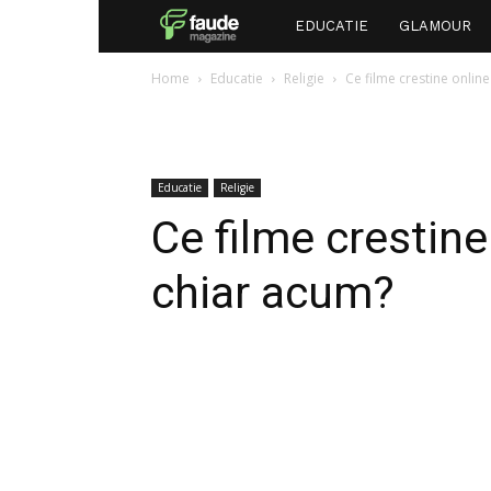
Faude
EDUCATIE
GLAMOUR
Home
Educatie
Religie
Ce filme crestine online
Educatie
Religie
Ce filme crestine
chiar acum?
Facebook
Twitter
P