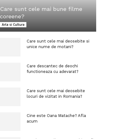
Care sunt cele mai bune filme
coreene?
Arta si Cultura
Care sunt cele mai deosebite si
unice nume de motani?
Care descantec de deochi
functioneaza cu adevarat?
Care sunt cele mai deosebite
locuri de vizitat in Romania?
Cine este Oana Matache? Afla
acum