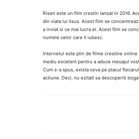
Risen este un film crestin lansat in 2016. Ac
din viata lui Iisus. Acest film se concentreaz
a inviat si ce mai lucra el. Acest film se conc
numele celor care Il iubesc.
Internetul este plin de filme crestine onlin
mediu excelent pentru a aduce mesajul vostr
Cum s-a spus, exista ceva pe placul fiecaru
actiune. Deci, nu ezitati sa descoperiti bogat
Facebook
Twitter
P