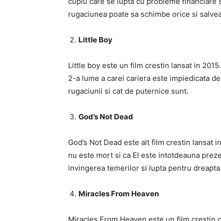
cuplu care se lupta cu probleme financiare 
rugaciunea poate sa schimbe orice si salvea
Little Boy
Little boy este un film crestin lansat in 201
2-a lume a carei cariera este impiedicata d
rugaciunii si cat de puternice sunt.
God’s Not Dead
God’s Not Dead este alt film crestin lansat
nu este mort si ca El este intotdeauna preze
invingerea temerilor si lupta pentru dreapta
Miracles From Heaven
Miracles From Heaven este un film crestin c