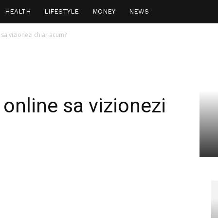
HEALTH
LIFESTYLE
MONEY
NEWS
 sa vizionezi chiar acum?
 online sa vizionezi
interest
WhatsApp