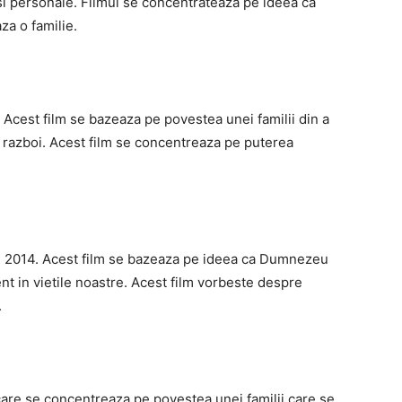
si personale. Filmul se concentrateaza pe ideea ca
za o familie.
5. Acest film se bazeaza pe povestea unei familii din a
e razboi. Acest film se concentreaza pe puterea
 in 2014. Acest film se bazeaza pe ideea ca Dumnezeu
nt in vietile noastre. Acest film vorbeste despre
.
are se concentreaza pe povestea unei familii care se