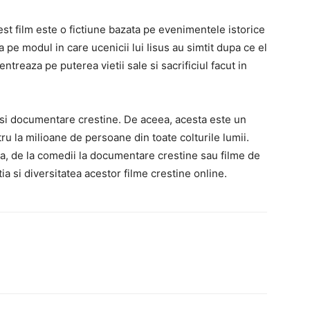
est film este o fictiune bazata pe evenimentele istorice
a pe modul in care ucenicii lui Iisus au simtit dupa ce el
entreaza pe puterea vietii sale si sacrificiul facut in
e si documentare crestine. De aceea, acesta este un
u la milioane de persoane din toate colturile lumii.
ia, de la comedii la documentare crestine sau filme de
ia si diversitatea acestor filme crestine online.
interest
WhatsApp