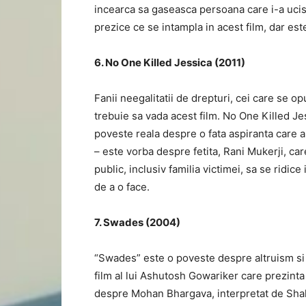
incearca sa gaseasca persoana care i-a ucis
prezice ce se intampla in acest film, dar est
6. No One Killed Jessica (2011)
Fanii neegalitatii de drepturi, cei care se o
trebuie sa vada acest film. No One Killed J
poveste reala despre o fata aspiranta care a
– este vorba despre fetita, Rani Mukerji, ca
public, inclusiv familia victimei, sa se ridic
de a o face.
7. Swades (2004)
“Swades” este o poveste despre altruism si
film al lui Ashutosh Gowariker care prezinta 
despre Mohan Bhargava, interpretat de Shahr