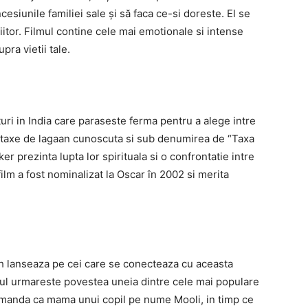
esiunile familiei sale și să faca ce-si doreste. El se
iitor. Filmul contine cele mai emotionale si intense
pra vietii tale.
ri in India care paraseste ferma pentru a alege intre
ei taxe de lagaan cunoscuta si sub denumirea de “Taxa
 prezinta lupta lor spirituala si o confrontatie intre
film a fost nominalizat la Oscar în 2002 si merita
 lanseaza pe cei care se conecteaza cu aceasta
lmul urmareste povestea uneia dintre cele mai populare
comanda ca mama unui copil pe nume Mooli, in timp ce