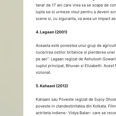
tanar de 17 ani care vrea sa se scape de conc
lupta sa-si urmeze visul pentru a deveni scr
scene si, cu siguranta, va avea un impact asu
4. Lagaan (2001)
Aceasta este povestea unui grup de agricultu
cucerirea ostilor britanice si pierderea un
pe aer”. Lagaan regizat de Ashutosh Gowariker
cuplul principal, Bhuvan si Elizabeth. Acest 
vizionat.
5. Kahaani (2012)
Kahaani sau Poveste regizat de Sujoy Ghosh
poveste in clandestinitatea din Kolkata. Fi
actriteta indiene- Vidya Balan- care se re