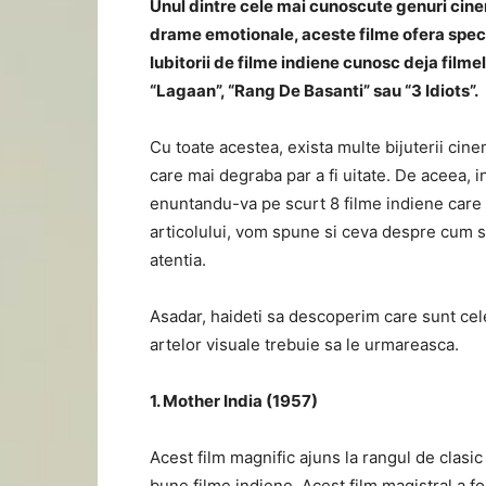
Unul dintre cele mai cunoscute genuri cinem
drame emotionale, aceste filme ofera specta
Iubitorii de filme indiene cunosc deja film
“Lagaan”, “Rang De Basanti” sau “3 Idiots”.
Cu toate acestea, exista multe bijuterii cinem
care mai degraba par a fi uitate. De aceea, 
enuntandu-va pe scurt 8 filme indiene care s
articolului, vom spune si ceva despre cum sa
atentia.
Asadar, haideti sa descoperim care sunt cele
artelor visuale trebuie sa le urmareasca.
1. Mother India (1957)
Acest film magnific ajuns la rangul de clasic
bune filme indiene. Acest film magistral a f