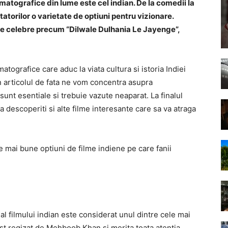
atografice din lume este cel indian. De la comedii la
torilor o varietate de optiuni pentru vizionare.
ele celebre precum “Dilwale Dulhania Le Jayenge”,
atografice care aduc la viata cultura si istoria Indiei
in articolul de fata ne vom concentra asupra
unt esentiale si trebuie vazute neaparat. La finalul
 descoperiti si alte filme interesante care sa va atraga
 mai bune optiuni de filme indiene pe care fanii
 al filmului indian este considerat unul dintre cele mai
ost regizat de Mehboob Khan si merita toata atentia