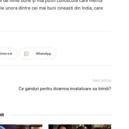
te de filme bune și mai putin cunoscute care merita
le unora dintre cei mai buni cineasti din India, care
interest
WhatsApp
Next article
Ce ganduri pentru doamna invatatoare sa trimiti?
OR