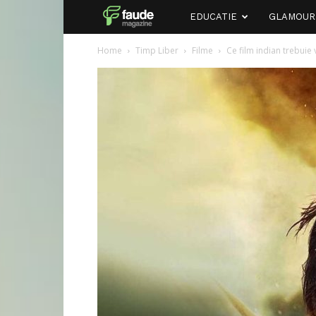
Faude
EDUCATIE
GLAMOUR
Home
Timp Liber
Filme
Ce film indian trebuie 