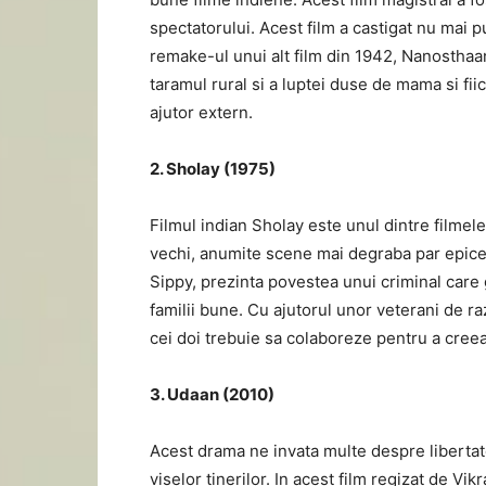
spectatorului. Acest film a castigat nu mai pu
remake-ul unui alt film din 1942, Nanosthaa
taramul rural si a luptei duse de mama si fii
ajutor extern.
2. Sholay (1975)
Filmul indian Sholay este unul dintre filmel
vechi, anumite scene mai degraba par epice 
Sippy, prezinta povestea unui criminal care g
familii bune. Cu ajutorul unor veterani de ra
cei doi trebuie sa colaboreze pentru a creea
3. Udaan (2010)
Acest drama ne invata multe despre libertat
viselor tinerilor. In acest film regizat de V