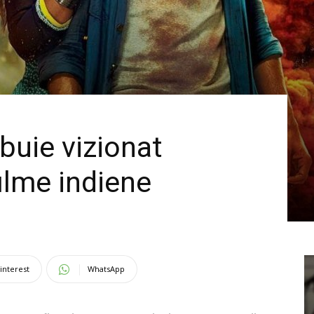
ebuie vizionat
ilme indiene
interest
WhatsApp