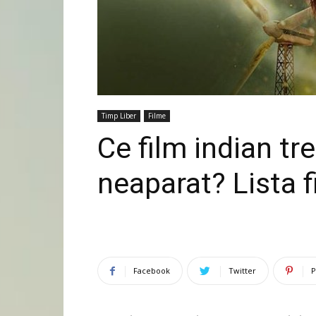
Timp Liber
Filme
Ce film indian tr
neaparat? Lista f
Facebook
Twitter
P