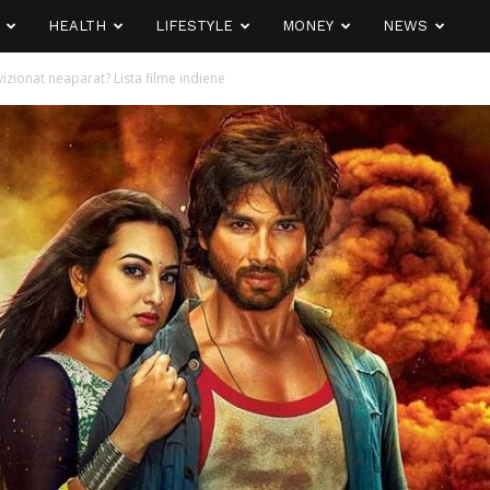
HEALTH
LIFESTYLE
MONEY
NEWS
vizionat neaparat? Lista filme indiene