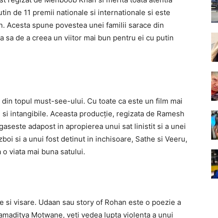
tin de 11 premii nationale si internationale si este
n. Acesta spune povestea unei familii sarace din
ca sa de a creea un viitor mai bun pentru ei cu putin
e din topul must-see-ului. Cu toate ca este un film mai
si intangibile. Aceasta producție, regizata de Ramesh
aseste adapost in apropierea unui sat linistit si a unei
zboi si a unui fost detinut in inchisoare, Sathe si Veeru,
 o viata mai buna satului.
e si visare. Udaan sau story of Rohan este o poezie a
ikramaditya Motwane, veți vedea lupta violenta a unui