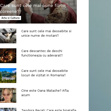
Care sunt cele mai bune filme
coreene?
Arta si Cultura
Care sunt cele mai deosebite si
unice nume de motani?
Care descantec de deochi
functioneaza cu adevarat?
Care sunt cele mai deosebite
locuri de vizitat in Romania?
Cine este Oana Matache? Afla
acum
Teodora Becali: Care este biografia