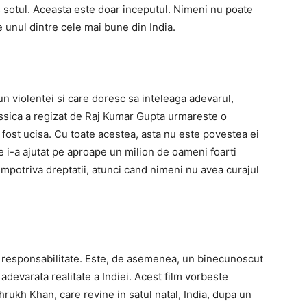
 sotul. Aceasta este doar inceputul. Nimeni nu poate
e unul dintre cele mai bune din India.
pun violentei si care doresc sa inteleaga adevarul,
essica a regizat de Raj Kumar Gupta urmareste o
 fost ucisa. Cu toate acestea, asta nu este povestea ei
re i-a ajutat pe aproape un milion de oameni foarti
e impotriva dreptatii, atunci cand nimeni nu avea curajul
 responsabilitate. Este, de asemenea, un binecunoscut
adevarata realitate a Indiei. Acest film vorbeste
ukh Khan, care revine in satul natal, India, dupa un