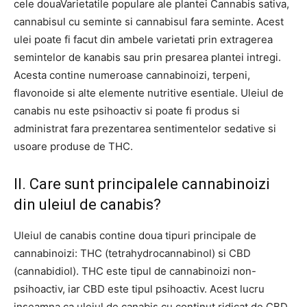
cele douaVarietatile populare ale plantei Cannabis sativa,
cannabisul cu seminte si cannabisul fara seminte. Acest
ulei poate fi facut din ambele varietati prin extragerea
semintelor de kanabis sau prin presarea plantei intregi.
Acesta contine numeroase cannabinoizi, terpeni,
flavonoide si alte elemente nutritive esentiale. Uleiul de
canabis nu este psihoactiv si poate fi produs si
administrat fara prezentarea sentimentelor sedative si
usoare produse de THC.
II. Care sunt principalele cannabinoizi
din uleiul de canabis?
Uleiul de canabis contine doua tipuri principale de
cannabinoizi: THC (tetrahydrocannabinol) si CBD
(cannabidiol). THC este tipul de cannabinoizi non-
psihoactiv, iar CBD este tipul psihoactiv. Acest lucru
inseamna ca uleiul de canabis cu conținut ridicat de CBD