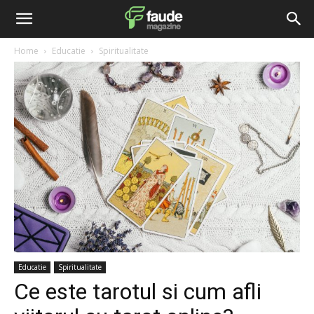
Home
Educatie
Spiritualitate
Educatie
Spiritualitate
Ce este tarotul si cum afli