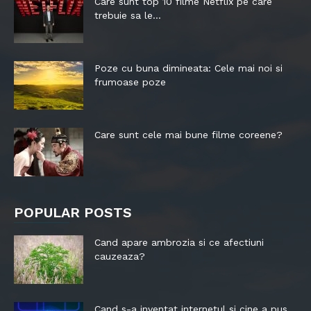
Care sunt top 10 filme Netflix pe care
trebuie sa le...
Poze cu buna dimineata: Cele mai noi si
frumoase poze
Care sunt cele mai bune filme coreene?
POPULAR POSTS
Cand apare ambrozia si ce afectiuni
cauzeaza?
Cand s-a inventat internetul si cine a pus