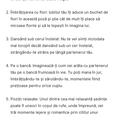
Îmbrățișarea cu flori: Iubitul tău îți aduce un buchet de
flori în această poză și știe cât de mult îți place să
miroase florile și să le topești în imagina lui.
Dansând sub cerul înstelat: Nu te vei simți niciodata
mai toropit decât dansând sub un cer înstelat,
strângându-te strâns pe lângă partenerul tău.
Pe o bancă: Imaginează-ți cum vei arăta cu partenerul
tău pe o bancă frumoasă în vie. Tu poți mana în jur,
îmbrățișându-te și sărutându-te, momentele fiind
prețioase pentru orice cuplu.
Poziții relaxate: Unul dintre cea mai relaxantă ședințe
poate fi uneori în coșul de rufe, unde împreună, vei
trăi momente lejere și romantice prin cititul unui