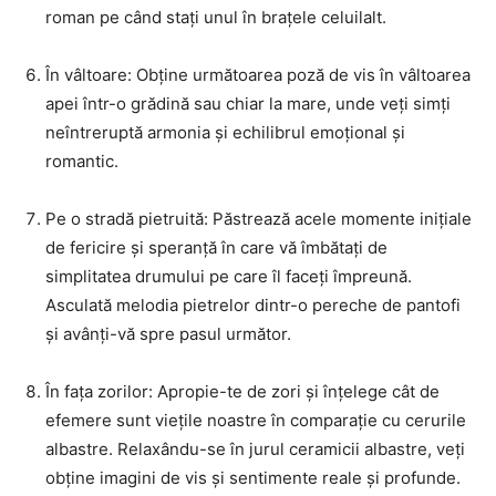
roman pe când stați unul în brațele celuilalt.
În vâltoare: Obține următoarea poză de vis în vâltoarea
apei într-o grădină sau chiar la mare, unde veți simți
neîntreruptă armonia și echilibrul emoțional și
romantic.
Pe o stradă pietruită: Păstrează acele momente inițiale
de fericire și speranță în care vă îmbătați de
simplitatea drumului pe care îl faceți împreună.
Asculată melodia pietrelor dintr-o pereche de pantofi
și avânți-vă spre pasul următor.
În fața zorilor: Apropie-te de zori și înțelege cât de
efemere sunt viețile noastre în comparație cu cerurile
albastre. Relaxându-se în jurul ceramicii albastre, veți
obține imagini de vis și sentimente reale și profunde.