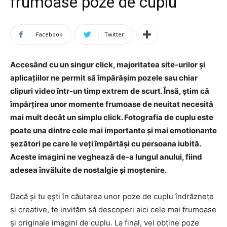
frumoase poze de cuplu
Facebook
Twitter
Accesând cu un singur click, majoritatea site-urilor și
aplicațiilor ne permit să împărășim pozele sau chiar
clipuri video într-un timp extrem de scurt. Însă, știm că
împărțirea unor momente frumoase de neuitat necesită
mai mult decât un simplu click. Fotografia de cuplu este
poate una dintre cele mai importante și mai emotionante
șezători pe care le veți împărtăși cu persoana iubită.
Aceste imagini ne veghează de-a lungul anului, fiind
adesea învăluite de nostalgie și moștenire.
Dacă și tu ești în căutarea unor poze de cuplu îndrăznețe
și creative, te invităm să descoperi aici cele mai frumoase
și originale imagini de cuplu. La final, vei obține poze