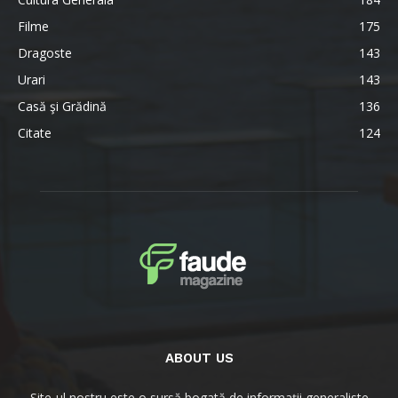
Filme
175
Dragoste
143
Urari
143
Casă şi Grădină
136
Citate
124
ABOUT US
Site-ul nostru este o sursă bogată de informații generaliste