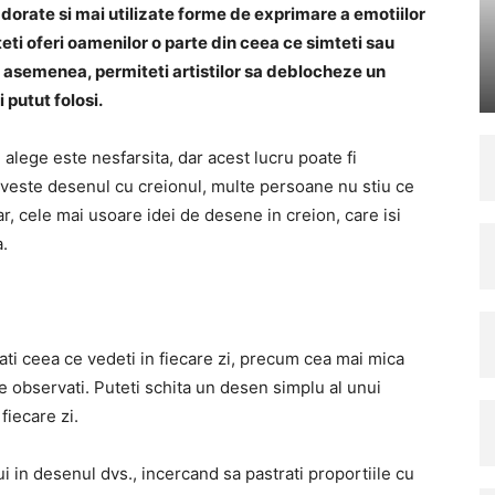
dorate si mai utilizate forme de exprimare a emotiilor
uteti oferi oamenilor o parte din ceea ce simteti sau
De asemenea, permiteti artistilor sa deblocheze un
i putut folosi.
i alege este nesfarsita, dar acest lucru poate fi
priveste desenul cu creionul, multe persoane nu stiu ce
, cele mai usoare idei de desene in creion, care isi
.
i ceea ce vedeti in fiecare zi, precum cea mai mica
le observati. Puteti schita un desen simplu al unui
fiecare zi.
i in desenul dvs., incercand sa pastrati proportiile cu