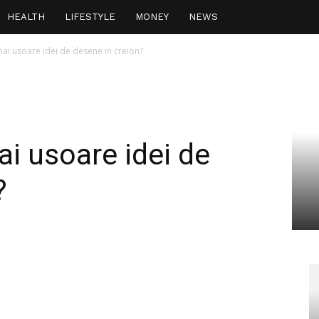
HEALTH
LIFESTYLE
MONEY
NEWS
mai usoare idei de desene in creion?
ai usoare idei de
?
interest
WhatsApp