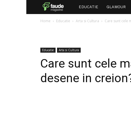
Faude
EDUCATIE
GLAMOUR
Home
Educatie
Arta si Cultura
Care sunt cele 
Educatie
Arta si Cultura
Care sunt cele m
desene in creion
Facebook
Twitter
P