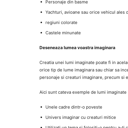
Personaje din basme
Yachturi, avioane sau orice vehicul ales 
regiuni colorate
Castele minunate
Deseneaza lumea voastra imaginara
Creatia unei lumi imaginate poate fi in acela
orice tip de lume imaginara sau chiar sa ince
personaje si creaturi imaginare, precum si 
Aici sunt cateva exemple de lumi imaginate la
Unele cadre dintr-o poveste
Univers imaginar cu creaturi mitice
Utilizati un tema si folositi-o pentru a-ti