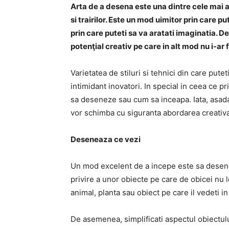
Arta de a desena este una dintre cele mai a
si trairilor. Este un mod uimitor prin care p
prin care puteti sa va aratati imaginatia. 
potenţial creativ pe care in alt mod nu i-ar f
Varietatea de stiluri si tehnici din care putet
intimidant inovatori. In special in ceea ce 
sa deseneze sau cum sa inceapa. Iata, asadar
vor schimba cu siguranta abordarea creativa
Deseneaza ce vezi
Un mod excelent de a incepe este sa desenat
privire a unor obiecte pe care de obicei nu 
animal, planta sau obiect pe care il vedeti in 
De asemenea, simplificati aspectul obiectulu