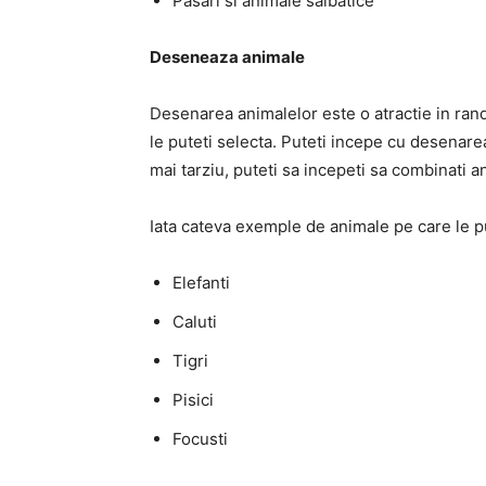
Pasari si animale salbatice
Deseneaza animale
Desenarea animalelor este o atractie in randu
le puteti selecta. Puteti incepe cu desenarea
mai tarziu, puteti sa incepeti sa combinati an
Iata cateva exemple de animale pe care le p
Elefanti
Caluti
Tigri
Pisici
Focusti