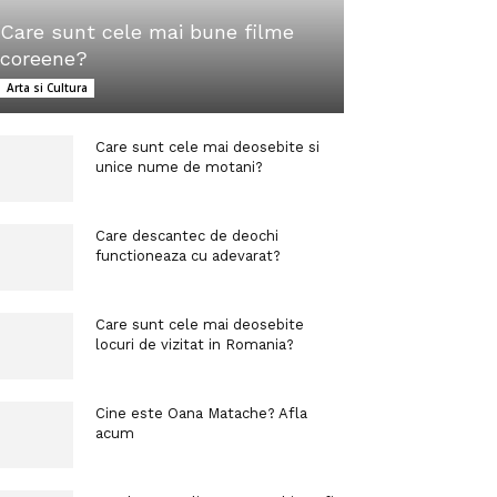
Care sunt cele mai bune filme
coreene?
Arta si Cultura
Care sunt cele mai deosebite si
unice nume de motani?
Care descantec de deochi
functioneaza cu adevarat?
Care sunt cele mai deosebite
locuri de vizitat in Romania?
Cine este Oana Matache? Afla
acum