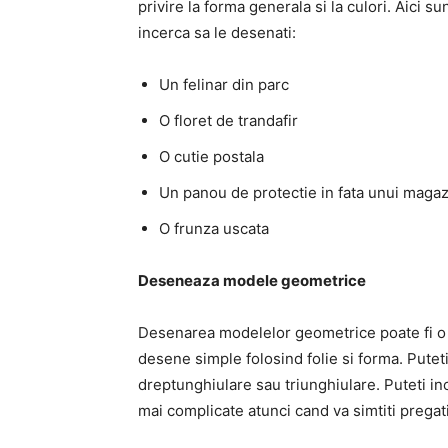
privire la forma generala si la culori. Aici 
incerca sa le desenati:
Un felinar din parc
O floret de trandafir
O cutie postala
Un panou de protectie in fata unui magaz
O frunza uscata
Deseneaza modele geometrice
Desenarea modelelor geometrice poate fi o m
desene simple folosind folie si forma. Pute
dreptunghiulare sau triunghiulare. Puteti in
mai complicate atunci cand va simtiti pregatit