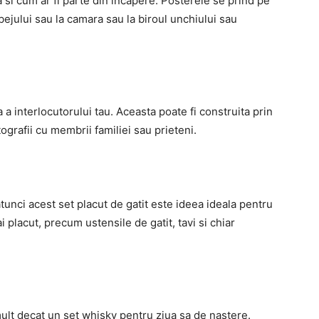
si cum ar fi parte din incapere. Posterele se prind pe
bejului sau la camara sau la biroul unchiului sau
 a interlocutorului tau. Aceasta poate fi construita prin
tografii cu membrii familiei sau prieteni.
tunci acest set placut de gatit este ideea ideala pentru
ai placut, precum ustensile de gatit, tavi si chiar
ult decat un set whisky pentru ziua sa de nastere.