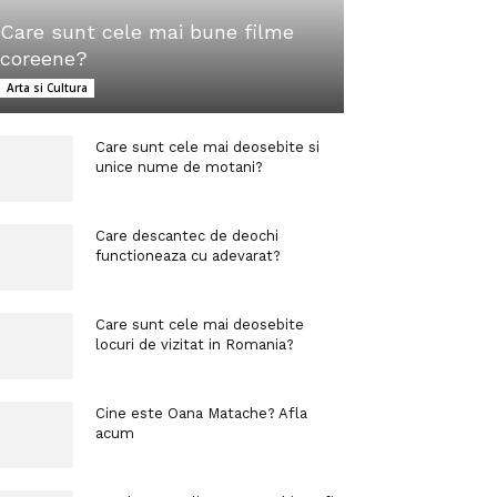
Care sunt cele mai bune filme
coreene?
Arta si Cultura
Care sunt cele mai deosebite si
unice nume de motani?
Care descantec de deochi
functioneaza cu adevarat?
Care sunt cele mai deosebite
locuri de vizitat in Romania?
Cine este Oana Matache? Afla
acum