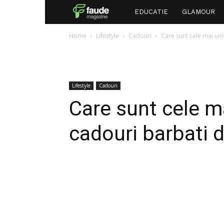
Faude
EDUCATIE
GLAMOUR
Home
Lifestyle
Cadouri
Care sunt cele mai unic
Lifestyle
Cadouri
Care sunt cele ma
cadouri barbati d
Facebook
Twitter
P