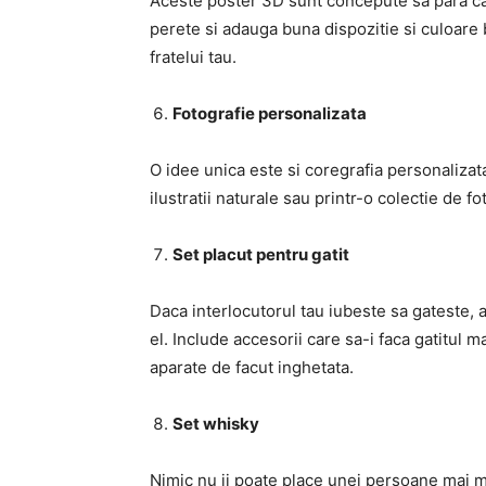
Aceste poster 3D sunt concepute sa para ca 
perete si adauga buna dispozitie si culoare 
fratelui tau.
Fotografie personalizata
O idee unica este si coregrafia personalizata
ilustratii naturale sau printr-o colectie de fo
Set placut pentru gatit
Daca interlocutorul tau iubeste sa gateste, a
el. Include accesorii care sa-i faca gatitul m
aparate de facut inghetata.
Set whisky
Nimic nu ii poate place unei persoane mai m