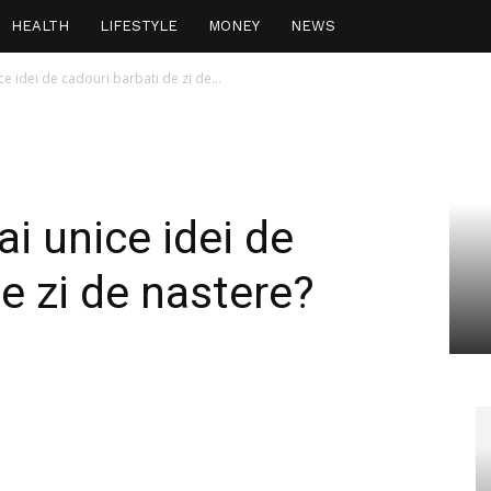
HEALTH
LIFESTYLE
MONEY
NEWS
e idei de cadouri barbati de zi de...
i unice idei de
e zi de nastere?
interest
WhatsApp