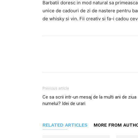
Barbatii doresc in mod natural sa primeasca 
unice de cadouri de zi de nastere pentru bar
de whisky si vin. Fii creativ si fa-i cadou c
Facebook
Twitter
P
Previous article
Ce sa scrii intr-un mesaj de la multi ani de ziua
numelui? Idei de urari
RELATED ARTICLES
MORE FROM AUTH