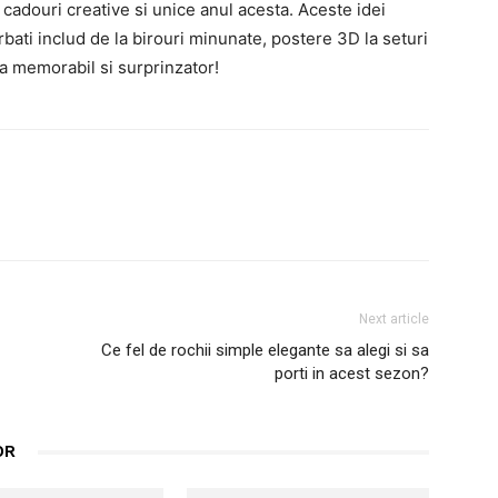
cadouri creative si unice anul acesta. Aceste idei
bati includ de la birouri minunate, postere 3D la seturi
eva memorabil si surprinzator!
interest
WhatsApp
Next article
Ce fel de rochii simple elegante sa alegi si sa
porti in acest sezon?
OR