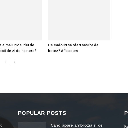
ele mai unice idei de
Ce cadouri sa oferi nasilor de
bati de zi de nastere?
botez? Afla acum
POPULAR POSTS
P
x
Cand apare ambrozia si ce
B