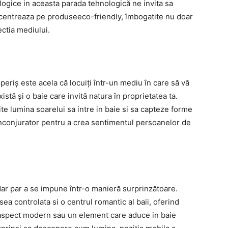
ologice in aceasta parada tehnologică ne invita sa
oncentreaza pe produseeco-friendly, îmbogatite nu doar
ectia mediului.
eriș este acela că locuiți într-un mediu în care să vă
stă și o baie care invită natura în proprietatea ta.
te lumina soarelui sa intre in baie si sa capteze forme
 inconjurator pentru a crea sentimentul persoanelor de
 dar par a se impune într-o manieră surprinzătoare.
sea controlata si o centrul romantic al baii, oferind
un aspect modern sau un element care aduce in baie