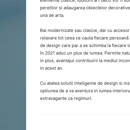
elemente clasice, iubitorii art deco vor fi 
peretilor si adaugarea obiectelor decorative
una de arta.
Bai modernizate sau clasice, dar cu accesorii
relaxare tot ceea ce cauta fiecare persoană 
de design care par a se schimba la fiecare 
în 2021 aduc un plus de lumea. Permite naturii
in plus, avantajul contribuirii la mediul inc
in acest an.
Cu atatea solutii inteligente de design si ins
optiunea de a va aventura in lumea interioru
extravagante ca regimuri.