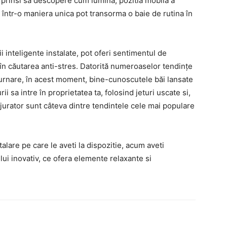
surprinsi sa descopere cum lumina, pozitia mobila a
 într-o maniera unica pot transorma o baie de rutina în
 inteligente instalate, pot oferi sentimentul de
în căutarea anti-stres. Datorită numeroaselor tendințe
turnare, în acest moment, bine-cunoscutele băi lansate
 sa intre în proprietatea ta, folosind jeturi uscate si,
onjurator sunt câteva dintre tendintele cele mai populare
talare pe care le aveti la dispozitie, acum aveti
lui inovativ, ce ofera elemente relaxante si