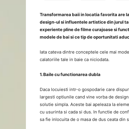
Transformarea baii in locatia favorita are l
design-ul si influentele artistice din jurul 
experiente pline de filme curajoase si funct
modele de bai si ce tip de oportunitati aduc
Iata cateva dintre conceptele cele mai moder
calatoriile tale in baie ca niciodata.
1. Baile cu functionarea dubla
Daca locuiesti intr-o gospodarie care dispun
largesti optiunile cand vine vorba de design
solutie simpla. Aceste bai apeleaza la elem
cu usurinta si cada si dus. In functie de conf
sa fie inlocuita de o masa de dus ceata din st