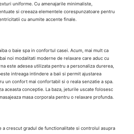
i texturi uniforme. Cu amenajarile minimaliste,
centuate si creeaza elementele corespunzatoare pentru
entricitatii cu anumite accente finale.
aiba o baie spa in confortul casei. Acum, mai mult ca
e bai noi modalitati moderne de relaxare care aduc cu
rna este adesea utilizata pentru a personaliza durerea,
este intreaga intindere a baii si permit ajustarea
tru un confort mai confortabil si o reala senzatie a spa.
a aceasta conceptie. La baza, jeturile uscate folosesc
 masajeaza masa corporala pentru o relaxare profunda.
te a crescut gradul de functionalitate si controlul asupra