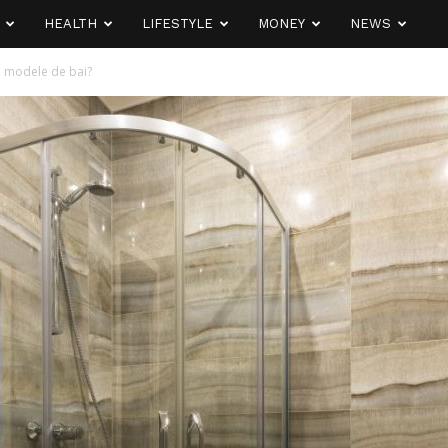
HEALTH
LIFESTYLE
MONEY
NEWS
i modele de bai?