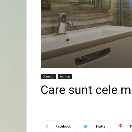
Glamour
Fashion
Care sunt cele m
Facebook
Twitter
P