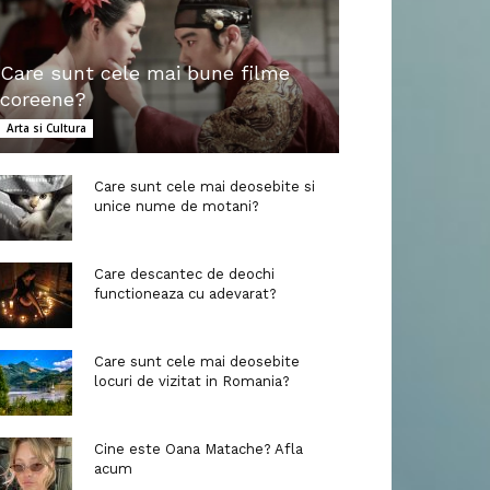
Care sunt cele mai bune filme
coreene?
Arta si Cultura
Care sunt cele mai deosebite si
unice nume de motani?
Care descantec de deochi
functioneaza cu adevarat?
Care sunt cele mai deosebite
locuri de vizitat in Romania?
Cine este Oana Matache? Afla
acum