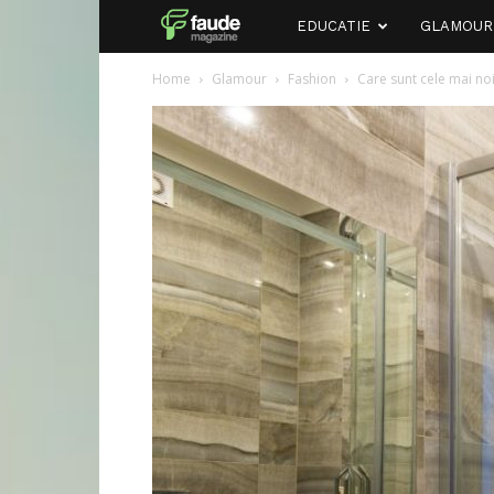
Faude
EDUCATIE
GLAMOUR
Home
Glamour
Fashion
Care sunt cele mai no