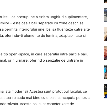
nuite – ce presupune a exista unghiuri suplimentare,
imilor – este cea a baii separate cu zone deschise.
sa permita interiorului unei bai sa fluenteze catre alte
sta, oferindu-ti elemente de lumina, adaptabilitate si
 tip open-space, in care separatia intre partile baii,
rmal, prin urmare, oferind o senzatie de „intrare în
malista moderna? Acestea sunt prototipul luxului, ce
Acestea se aude mai bine cu o baie conceputa pentru a
 modernizata. Aceste bai sunt caracterizate de