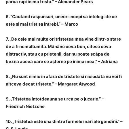
parca rupi inima trista.” – Alexander Pears
6. “Cautand raspunsuri, uneori incepi sa intelegi de ce
este si mai trist sa intrebi.” – Marco
7. „De cele mai multe ori tristetea mea vine dintr-o stare
de a fi nemultumita. Mănânc ceva bun, citesc ceva
distractiv, stau cu prietenii, dar nu poate scăpa de
bezna aceea care se aşterne pe inima mea.” – Adriana
8. „Nu sunt nimic in afara de tristete si niciodata nu voi fi
altceva decat tristete.” – Margaret Atwood
9. „Tristetea intotdeauna se urca pe o jucarie.” –
Friedrich Nietzche
10. „Tristetea este una dintre formele mari ale gandirii.” –
C. S. Lewis.