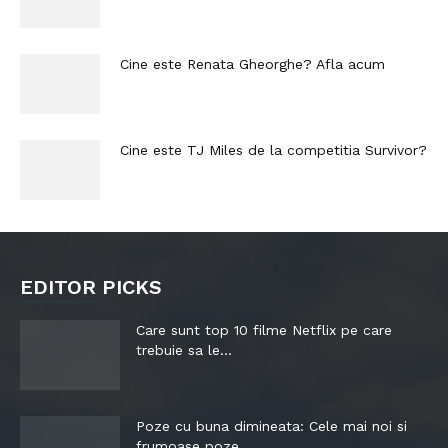
Cine este Renata Gheorghe? Afla acum
Cine este TJ Miles de la competitia Survivor?
EDITOR PICKS
Care sunt top 10 filme Netflix pe care
trebuie sa le...
Poze cu buna dimineata: Cele mai noi si
frumoase poze