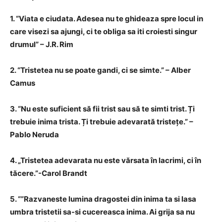
1. “Viata e ciudata. Adesea nu te ghideaza spre locul in
care visezi sa ajungi, ci te obliga sa iti croiesti singur
drumul” – J.R. Rim
2. “Tristetea nu se poate gandi, ci se simte.” – Alber
Camus
3. “Nu este suficient să fii trist sau să te simti trist. Ți
trebuie inima trista. Ți trebuie adevarată tristețe.” –
Pablo Neruda
4. „Tristetea adevarata nu este vărsata în lacrimi, ci în
tăcere.”-Carol Brandt
5. “”Razvaneste lumina dragostei din inima ta si lasa
umbra tristetii sa-si cucereasca inima. Ai grija sa nu