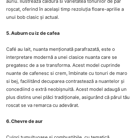
auriu. Ilustrează caldura si varietatea tonurilor de par
roșcat, oferind în același timp rezoluția floare-aprilie a
unui bob clasic și actual.
5. Auburn cu iz de cafea
Café au lait, nuanta menționată parafrazată, este o
interpretare modernă a unei clasice nuanta care se
pregatesc de a se transforma. Acest model cuprinde
nuante de cafenesc si crem, îmbinate cu tonuri de maro
si bej, facilitând decuparea contrastează a nuantelor și
concediind o extră neobișnuită. Acest model adaugă un
plus distins unei plăci tradiționale, asigurând că părul tău
roscat se va remarca cu adevărat.
6. Chevre de aur
Culori tumultuoase și combustibile, cu tematică