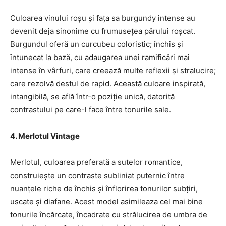
Culoarea vinului roșu și fața sa burgundy intense au
devenit deja sinonime cu frumusețea părului roșcat.
Burgundul oferă un curcubeu coloristic; închis și
întunecat la bază, cu adaugarea unei ramificări mai
intense în vârfuri, care creează multe reflexii și stralucire;
care rezolvă destul de rapid. Această culoare inspirată,
intangibilă, se află într-o poziție unică, datorită
contrastului pe care-l face între tonurile sale.
4. Merlotul Vintage
Merlotul, culoarea preferată a sutelor romantice,
construiește un contraste subliniat puternic între
nuanțele riche de închis și înflorirea tonurilor subțiri,
uscate și diafane. Acest model asimileaza cel mai bine
tonurile încărcate, încadrate cu strălucirea de umbra de