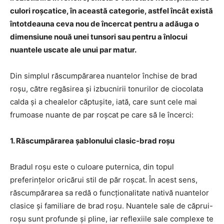
culori roșcatice, în această categorie, astfel încât există
întotdeauna ceva nou de încercat pentru a adăuga o
dimensiune nouă unei tunsori sau pentru a înlocui
nuantele uscate ale unui par matur.
Din simplul răscumpărarea nuantelor închise de brad
roșu, către regăsirea și izbucnirii tonurilor de ciocolata
calda și a chealelor căptușite, iată, care sunt cele mai
frumoase nuante de par roșcat pe care să le încerci:
1. Răscumpărarea șablonului clasic-brad roșu
Bradul roșu este o culoare puternica, din topul
preferințelor oricărui stil de păr roșcat. În acest sens,
răscumpărarea sa redă o funcționalitate nativă nuantelor
clasice și familiare de brad roșu. Nuantele sale de căprui-
roșu sunt profunde și pline, iar reflexiile sale complexe te