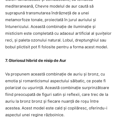
mediteraneană, Chevre modelul de aur caută să
suprapună transmutarea îndrăzneță de a unei
metamorfoze tonale, proiectată în jurul auriului și
întunericului. Această combinație de iluminație și
misticism este completată cu adaosul artificial al șuvițelor
reci, și paleta ozonului natural. Lobul, dreptunghiul sau
bobul plictisit pot fi folosite pentru a forma acest model.
7. Gloriosul hibrid de nisip de Aur
Va propunem această combinație de auriu și bronz, cu
emotia și romanticismul aspectului sălbatic, ce poate fi
polarizat cu ușurință. Această combinație surprinzătoare
fiind preocupată de figuri satin și reflexii, care trec de la
auriu la bronz bronz și fiecare nuanță de roșu între
acestea. Acest model este cald și copilăresc, oferindu-i
aspectul unei regine războinice.