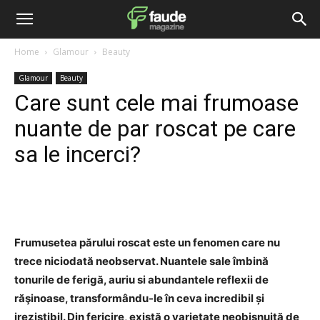
Home
Glamour
Beauty
Glamour
Beauty
Care sunt cele mai frumoase
nuante de par roscat pe care
sa le incerci?
Facebook
Twitter
Pinterest
Frumusetea părului roscat este un fenomen care nu
trece niciodată neobservat. Nuantele sale îmbină
tonurile de ferigă, auriu si abundantele reflexii de
răşinoase, transformându-le în ceva incredibil și
irezistibil. Din fericire, există o varietate neobișnuită de