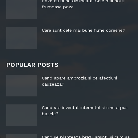
Poze cu buna dimineata: Cele mai noi si
frumoase poze
Care sunt cele mai bune filme coreene?
POPULAR POSTS
Cand apare ambrozia si ce afectiuni
cauzeaza?
Cand s-a inventat internetul si cine a pus
bazele?
Cand se planteaza brazii argintii si cum sa