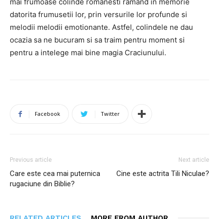
mai frumoase colinde romanesti ramand in memorie
datorita frumusetii lor, prin versurile lor profunde si
melodii melodii emotionante. Astfel, colindele ne dau
ocazia sa ne bucuram si sa traim pentru moment si
pentru a intelege mai bine magia Craciunului.
Facebook
Twitter
Previous article
Next article
Care este cea mai puternica
Cine este actrita Tili Niculae?
rugaciune din Biblie?
RELATED ARTICLES
MORE FROM AUTHOR