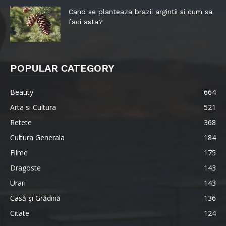
Cand se planteaza brazii argintii si cum sa
faci asta?
POPULAR CATEGORY
Beauty
664
Arta si Cultura
521
Retete
368
Cultura Generala
184
Filme
175
Dragoste
143
Urari
143
Casă şi Grădină
136
Citate
124