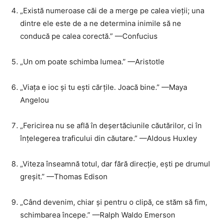
„Există numeroase căi de a merge pe calea vieții; una
dintre ele este de a ne determina inimile să ne
conducă pe calea corectă.” —Confucius
„Un om poate schimba lumea.” —Aristotle
„Viața e ioc și tu ești cărțile. Joacă bine.” —Maya
Angelou
„Fericirea nu se află în deșertăciunile căutărilor, ci în
înțelegerea traficului din căutare.” —Aldous Huxley
„Viteza înseamnă totul, dar fără direcție, ești pe drumul
greșit.” —Thomas Edison
„Când devenim, chiar și pentru o clipă, ce stăm să fim,
schimbarea începe.” —Ralph Waldo Emerson