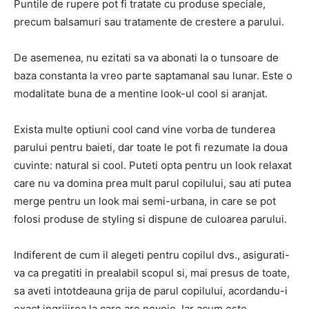
Puntile de rupere pot fi tratate cu produse speciale,
precum balsamuri sau tratamente de crestere a parului.
De asemenea, nu ezitati sa va abonati la o tunsoare de
baza constanta la vreo parte saptamanal sau lunar. Este o
modalitate buna de a mentine look-ul cool si aranjat.
Exista multe optiuni cool cand vine vorba de tunderea
parului pentru baieti, dar toate le pot fi rezumate la doua
cuvinte: natural si cool. Puteti opta pentru un look relaxat
care nu va domina prea mult parul copilului, sau ati putea
merge pentru un look mai semi-urbana, in care se pot
folosi produse de styling si dispune de culoarea parului.
Indiferent de cum il alegeti pentru copilul dvs., asigurati-
va ca pregatiti in prealabil scopul si, mai presus de toate,
sa aveti intotdeauna grija de parul copilului, acordandu-i
exact ingrijirea la care are nevoie. Iar acum este