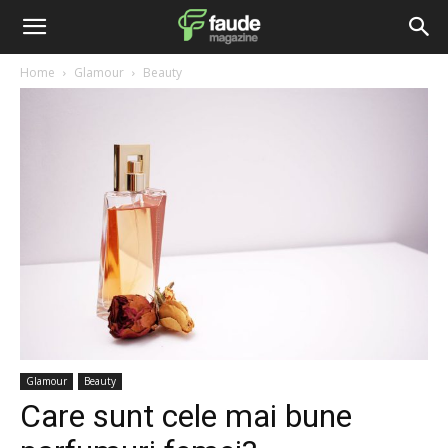
Home
Glamour
Beauty
Glamour
Beauty
Care sunt cele mai bune