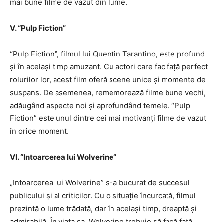
mai bune filme de vazut din lume.
V. “Pulp Fiction”
“Pulp Fiction”, filmul lui Quentin Tarantino, este profund
și în același timp amuzant. Cu actori care fac față perfect
rolurilor lor, acest film oferă scene unice și momente de
suspans. De asemenea, rememorează filme bune vechi,
adăugând aspecte noi și aprofundând temele. “Pulp
Fiction” este unul dintre cei mai motivanți filme de vazut
în orice moment.
VI. “Intoarcerea lui Wolverine”
„Intoarcerea lui Wolverine” s-a bucurat de succesul
publicului și al criticilor. Cu o situație încurcată, filmul
prezintă o lume trădată, dar în același timp, dreaptă și
admirabilă. În viața sa, Wolverine trebuie să facă față