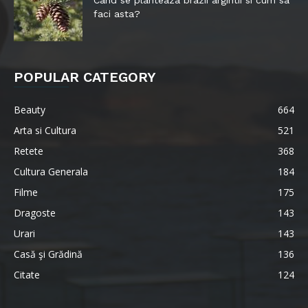
Cand se planteaza brazii argintii si cum sa
faci asta?
POPULAR CATEGORY
Beauty
664
Arta si Cultura
521
Retete
368
Cultura Generala
184
Filme
175
Dragoste
143
Urari
143
Casă şi Grădină
136
Citate
124