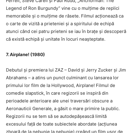
Ferrell, Steve Carell și Paul Rudd, „Anchorman: The
Legend of Ron Burgundy” vine cu o mulțime de replici
memorabile și o mulțime de râsete. Filmul acționează ca
o carte de vizită a prieteniei și a spiritului de echipă
atunci când cei patru prieteni se iau în brațe și descoperă
că există echipă și unitate în locuri neașteptate.
7. Airplane! (1980)
Debutul și premiera lui ZAZ – David și Jerry Zucker și Jim
Abrahams – a atins un punct culminant cu lansarea lor
primului lor film de la Hollywood, Airplane! Filmul de
comedie slapstick, în care regizorii se inspiră din
perioadele anterioare ale unei traversări obscure a
Aeronauticii Generale, a găsit o mare primire la public.
Regizorii nu se tem să se autodepășească limită
excesului față de toate subiectele abordate (acțiunea
zboară de la nebunie la nebunie) creând un film ușor de