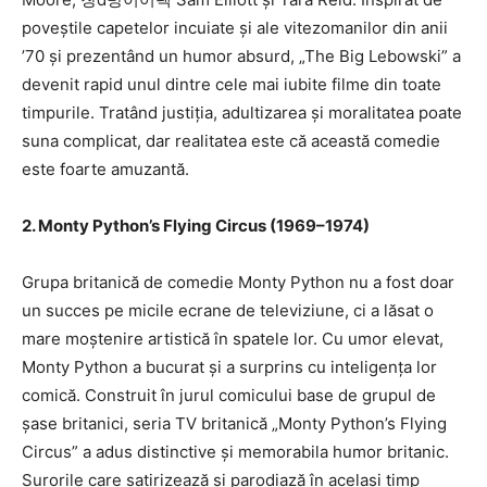
poveștile capetelor incuiate și ale vitezomanilor din anii
’70 și prezentând un humor absurd, „The Big Lebowski” a
devenit rapid unul dintre cele mai iubite filme din toate
timpurile. Tratând justiția, adultizarea și moralitatea poate
suna complicat, dar realitatea este că această comedie
este foarte amuzantă.
2. Monty Python’s Flying Circus (1969–1974)
Grupa britanică de comedie Monty Python nu a fost doar
un succes pe micile ecrane de televiziune, ci a lăsat o
mare moștenire artistică în spatele lor. Cu umor elevat,
Monty Python a bucurat și a surprins cu inteligența lor
comică. Construit în jurul comicului base de grupul de
șase britanici, seria TV britanică „Monty Python’s Flying
Circus” a adus distinctive și memorabila humor britanic.
Surorile care satirizează și parodiază în același timp