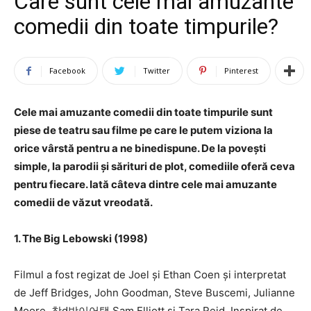
Care sunt cele mai amuzante
comedii din toate timpurile?
Facebook
Twitter
Pinterest
Cele mai amuzante comedii din toate timpurile sunt
piese de teatru sau filme pe care le putem viziona la
orice vârstă pentru a ne binedispune. De la povești
simple, la parodii și sărituri de plot, comediile oferă ceva
pentru fiecare. Iată câteva dintre cele mai amuzante
comedii de văzut vreodată.
1. The Big Lebowski (1998)
Filmul a fost regizat de Joel și Ethan Coen și interpretat
de Jeff Bridges, John Goodman, Steve Buscemi, Julianne
Moore, 창d방이어택 Sam Elliott și Tara Reid. Inspirat de