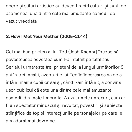
opere și stiluri artistice au devenit rapid culturi și sunt, de
asemenea, una dintre cele mai amuzante comedii de
văzut vreodată.
3. How I Met Your Mother (2005-2014)
Cel mai bun prieten al lui Ted (Josh Radnor) începe să
povestească povestea cum l-a întâlnit pe tatăl său.
Serialul urmărește trei prieteni de-a lungul următorilor 9
ani în trei locații, aventurile lui Ted în încercarea sa de a
întâlni mama copiilor săi și, când l-am întâlnit, a convins
usor publicul că este una dintre cele mai amuzante
comedii din toate timpurile. A avut unele norocuri, cum ar
fi un spectator minuscul și revoltat, povestiri și subiecte
științifice de top și interacțiunile personajelor pe care le-
am adorat mai devreme.