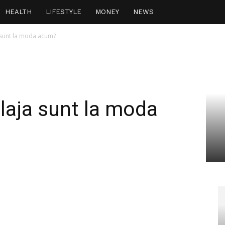
HEALTH
LIFESTYLE
MONEY
NEWS
 sunt la moda acum?
plaja sunt la moda
interest
WhatsApp