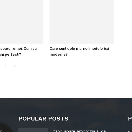
 soare femei: Cum sa
Care sunt cele mai noi modele bai
rii perfecti?
moderne?
POPULAR POSTS
P
x
Cand apare ambrozia si ce