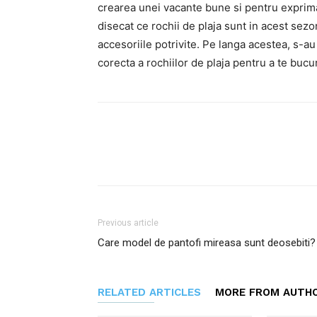
crearea unei vacante bune si pentru exprimare
disecat ce rochii de plaja sunt in acest sezon
accesoriile potrivite. Pe langa acestea, s-au
corecta a rochiilor de plaja pentru a te bucur
Facebook
Twitter
P
Previous article
Care model de pantofi mireasa sunt deosebiti?
RELATED ARTICLES
MORE FROM AUTH