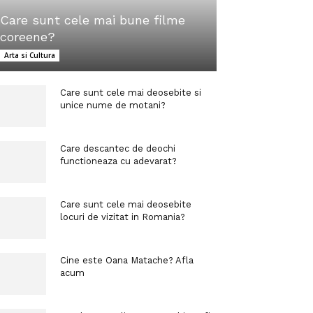
Care sunt cele mai bune filme
coreene?
Arta si Cultura
Care sunt cele mai deosebite si
unice nume de motani?
Care descantec de deochi
functioneaza cu adevarat?
Care sunt cele mai deosebite
locuri de vizitat in Romania?
Cine este Oana Matache? Afla
acum