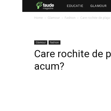
Faude
EDUCATIE
GLAMOUR
Home
Glamour
Fashion
Care rochite de plaja
Glamour
Fashion
Care rochite de 
acum?
Facebook
Twitter
P