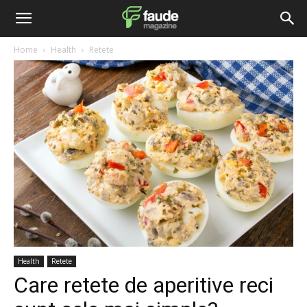
Home
Health
Retete
Health
Retete
Care retete de aperitive reci