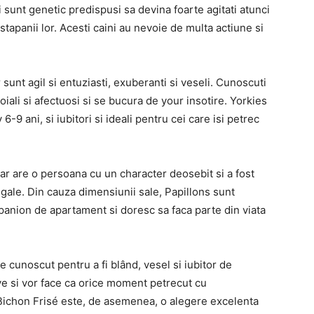
 sunt genetic predispusi sa devina foarte agitati atunci
stapanii lor. Acesti caini au nevoie de multa actiune si
 sunt agil si entuziasti, exuberanti si veseli. Cunoscuti
oiali si afectuosi si se bucura de your insotire. Yorkies
 6-9 ani, si iubitori si ideali pentru cei care isi petrec
ar are o persoana cu un character deosebit si a fost
gale. Din cauza dimensiunii sale, Papillons sunt
panion de apartament si doresc sa faca parte din viata
 cunoscut pentru a fi blând, vesel si iubitor de
ve si vor face ca orice moment petrecut cu
 Bichon Frisé este, de asemenea, o alegere excelenta