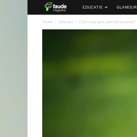
Faude
EDUCATIE
GLAMOUR
Home
Educatie
Care rasa sunt caini de buzunar?