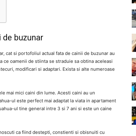
ni de buzunar
ar, cat si portofoliul actual fata de cainii de buzunar au
a ce oamenii de stiinta se straduie sa obtina aceleasi
stecuri, modificari si adaptari. Exista si alte numeroase
e mai mici caini din lume. Acesti caini au un
ahua-ul este perfect mai adaptat la viata in apartament
ahua-ul tine general intre 3 si 7 ani si este un caine
scuti ca fiind destepti, constienti si obisnuiti cu