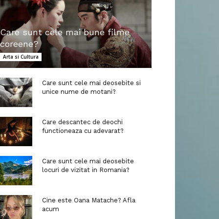
Care sunt cele mai bune filme
coreene?
Arta si Cultura
Care sunt cele mai deosebite si
unice nume de motani?
Care descantec de deochi
functioneaza cu adevarat?
Care sunt cele mai deosebite
locuri de vizitat in Romania?
Cine este Oana Matache? Afla
acum