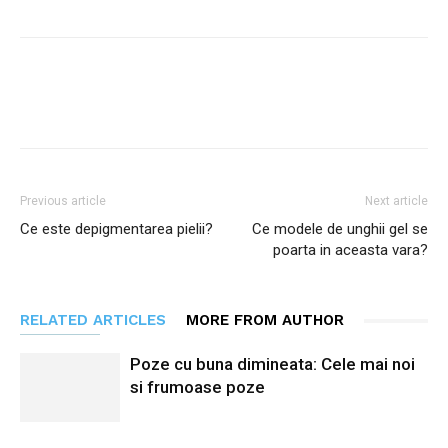
Facebook
Twitter
Pinterest
Previous article
Next article
Ce este depigmentarea pielii?
Ce modele de unghii gel se
poarta in aceasta vara?
RELATED ARTICLES
MORE FROM AUTHOR
Poze cu buna dimineata: Cele mai noi
si frumoase poze