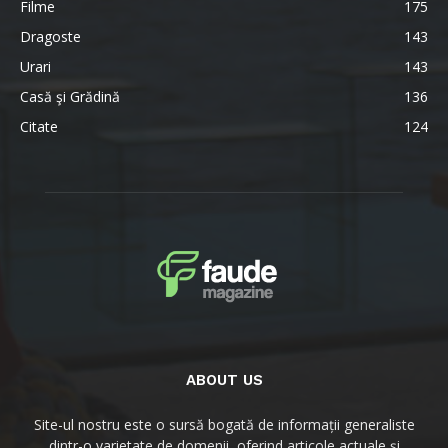
Filme
175
Dragoste
143
Urari
143
Casă şi Grădină
136
Citate
124
ABOUT US
Site-ul nostru este o sursă bogată de informații generaliste
dintr-o varietate de domenii, oferind articole actuale și