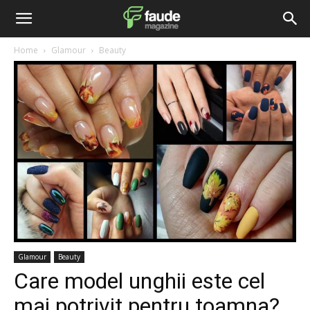
Home
Glamour
Beauty
Glamour
Beauty
Care model unghii este cel
mai potrivit pentru toamna?