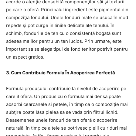
acorde o atenţie deosebită componenţilor săi şi texturii
pe care o oferă. Principalul ingredient este pigmentul din
compoziţia fondului. Unele fonduri mate se usucă în mod
repede şi pot curge în liniile delicate ale tenului. În
schimb, fondurile de ten cu o consistenţă bogată sunt
adesea melilor pentru un ten lucios. Prin urmare, este
important sa se alega tipul de fond tenitor potrivit pentru
un aspect gratios.
3. Cum Contribuie Formula În Acoperirea Perfectă
Formula produsului contribuie la nivelul de acoperire pe
care il ofera. Un produs cu o formulă mai densă poate
absorbi cearcanele si petele, în timp ce o compoziţie mai
subţire poate lăsa pielea sa se vada prin filtrul lichid.
Deasemenea unele fonduri de ten oferă o acoperire
naturală, în timp ce altele se potrivesc pielii cu riduri mai
pronuntate. Astfel, forma produsului propriu-zis