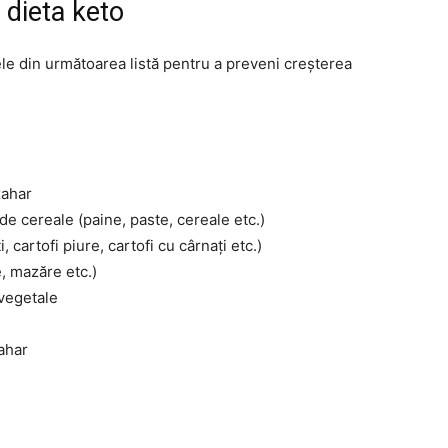
 dieta keto
ele din următoarea listă pentru a preveni creșterea
zahar
e cereale (paine, paste, cereale etc.)
i, cartofi piure, cartofi cu cârnați etc.)
, mazăre etc.)
​vegetale
zahar