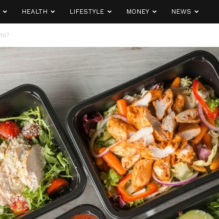
HEALTH
LIFESTYLE
MONEY
NEWS
eto?