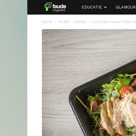
Faude
EDUCATIE
GLAMOUR
Home
Health
Retete
Care este meniul dietei k