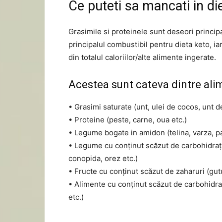
Ce puteti sa mancati in di
Grasimile si proteinele sunt deseori princi
principalul combustibil pentru dieta keto, i
din totalul caloriilor/alte alimente ingerate.
Acestea sunt cateva dintre alim
• Grasimi saturate (unt, ulei de cocos, unt de
• Proteine ​​(peste, carne, oua etc.)
• Legume bogate in amidon (telina, varza, pat
• Legume cu conținut scăzut de carbohidrați ș
conopida, orez etc.)
• Fructe cu conținut scăzut de zaharuri (gutu
• Alimente cu conținut scăzut de carbohidrați
etc.)