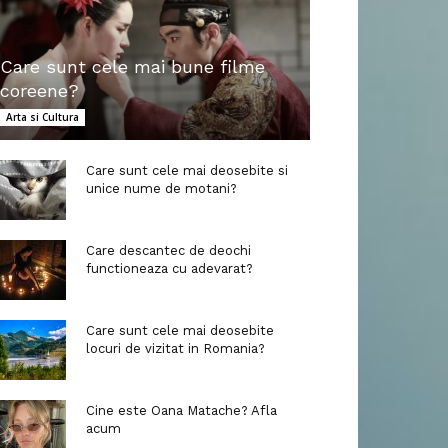
Care sunt cele mai bune filme
coreene?
Arta si Cultura
Care sunt cele mai deosebite si
unice nume de motani?
Care descantec de deochi
functioneaza cu adevarat?
Care sunt cele mai deosebite
locuri de vizitat in Romania?
Cine este Oana Matache? Afla
acum