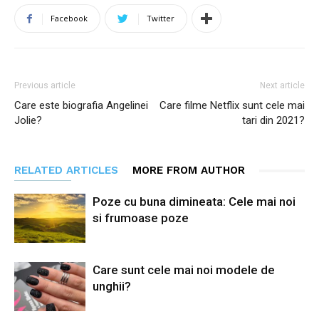
Facebook
Twitter
Previous article
Next article
Care este biografia Angelinei
Care filme Netflix sunt cele mai
Jolie?
tari din 2021?
RELATED ARTICLES
MORE FROM AUTHOR
Poze cu buna dimineata: Cele mai noi
si frumoase poze
Care sunt cele mai noi modele de
unghii?