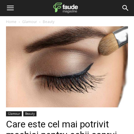
Home
Glamour
Beauty
Glamour
Beauty
Care este cel mai potrivit