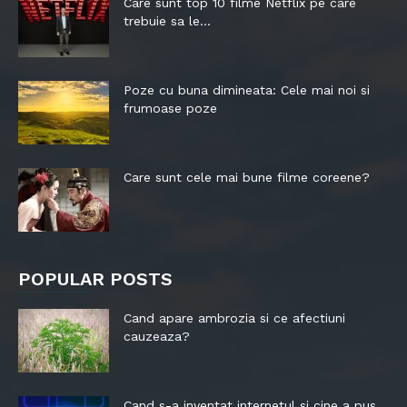
Care sunt top 10 filme Netflix pe care
trebuie sa le...
Poze cu buna dimineata: Cele mai noi si
frumoase poze
Care sunt cele mai bune filme coreene?
POPULAR POSTS
Cand apare ambrozia si ce afectiuni
cauzeaza?
Cand s-a inventat internetul si cine a pus