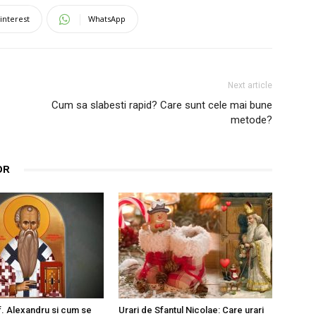
interest
WhatsApp
Next article
Cum sa slabesti rapid? Care sunt cele mai bune
metode?
OR
f. Alexandru si cum se
Urari de Sfantul Nicolae: Care urari