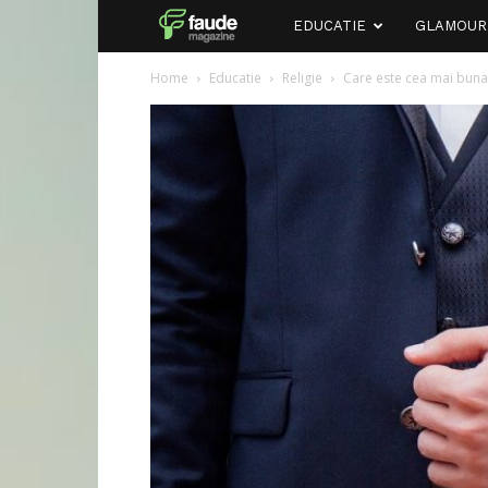
Faude
EDUCATIE
GLAMOUR
Home
Educatie
Religie
Care este cea mai buna