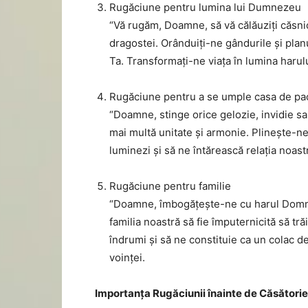
Rugăciune pentru lumina lui Dumnezeu
“Vă rugăm, Doamne, să vă călăuziți căsnic
dragostei. Orânduiți-ne gândurile și plan
Ta. Transformați-ne viața în lumina harulu
Rugăciune pentru a se umple casa de pa
“Doamne, stinge orice gelozie, invidie sa
mai multă unitate și armonie. Plinește-ne
luminezi și să ne întărească relația noast
Rugăciune pentru familie
“Doamne, îmbogățește-ne cu harul Domniei
familia noastră să fie împuternicită să tr
îndrumi și să ne constituie ca un colac de
voinței.
Importanța Rugăciunii înainte de Căsătorie