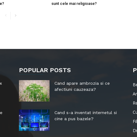
te?
sunt cele mai religioase?
POPULAR POSTS
P
x
Cand apare ambrozia si ce
B
afectiuni cauzeaza?
Ar
R
Cu
le
Cand s-a inventat internetul si
cine a pus bazele?
Fi
D