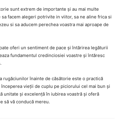
ătorie sunt extrem de importante și au mai multe
sa facem alegeri potrivite in viitor, sa ne aline frica si
mnezeu si sa aducem perechea voastra mai aproape de
te oferi un sentiment de pace și întărirea legăturii
seaza fundamentul credinciosiei voastre și întăresc
.
ea rugăciunilor înainte de căsătorie este o practică
la începerea vieții de cuplu pe piciorului cel mai bun și
 unitate și excelență în iubirea voastră și oferă
are să vă conducă mereu.