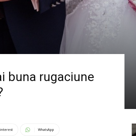
i buna rugaciune
?
interest
WhatsApp