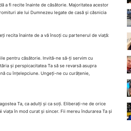
 a fi recite înainte de căsătorie. Majoritatea acestor
promituri ale lui Dumnezeu legate de casă și căsnicia
ți recita înainte de a vă însoți cu partenerul de viață:
le pentru căsătorie. Invită-ne să-ți servim cu
ria și perspicacitatea Ta să se revarsă asupra
ună cu înțelepciune. Ungeți-ne cu curățenie,
ostea Ta, ca adulți și ca soți. Eliberați-ne de orice
răi viața în mod curat și sincer. Fii mereu îndurarea Ta și