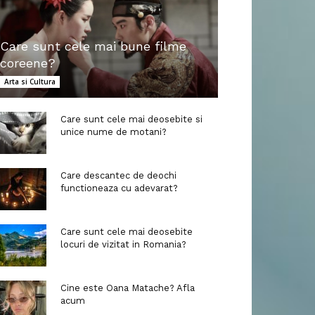
Care sunt cele mai bune filme
coreene?
Arta si Cultura
Care sunt cele mai deosebite si
unice nume de motani?
Care descantec de deochi
functioneaza cu adevarat?
Care sunt cele mai deosebite
locuri de vizitat in Romania?
Cine este Oana Matache? Afla
acum