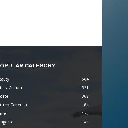
OPULAR CATEGORY
eauty
664
ta si Cultura
521
etete
368
ltura Generala
184
lme
175
ragoste
143