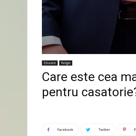
Educatie
Religie
Care este cea ma
pentru casatorie
Facebook
Twitter
P