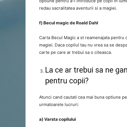
optiune pentru a-i introduce pe copii in lume
redau sacralitatea aventurii si a magiei.
f) Becul magic de Roald Dahl
Carta Becul Magic a st reamenajata pentru cop
magiei. Daca copilul tau nu vrea sa se desp
carte pe care ar trebui sa o citeasca.
La ce ar trebui sa ne ga
pentru copii?
Atunci cand cautati cea mai buna optiune pent
urmatoarele lucruri:
a) Varsta copilului