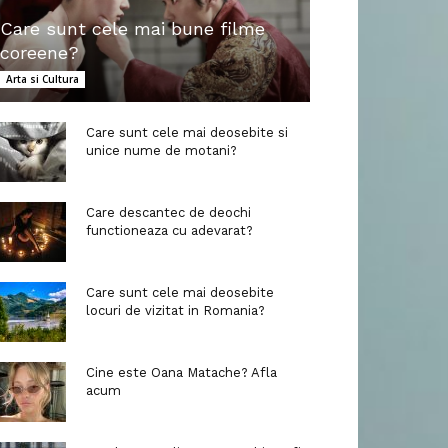
Care sunt cele mai bune filme
coreene?
Arta si Cultura
Care sunt cele mai deosebite si
unice nume de motani?
Care descantec de deochi
functioneaza cu adevarat?
Care sunt cele mai deosebite
locuri de vizitat in Romania?
Cine este Oana Matache? Afla
acum