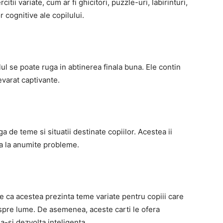
citii variate, cum ar fi ghicitori, puzzle-uri, labirinturi,
r cognitive ale copilului.
l se poate ruga in abtinerea finala buna. Ele contin
evarat captivante.
ga de teme si situatii destinate copiilor. Acestea ii
ta la anumite probleme.
e ca acestea prezinta teme variate pentru copiii care
pre lume. De asemenea, aceste carti le ofera
a-si dezvolta inteligenta.