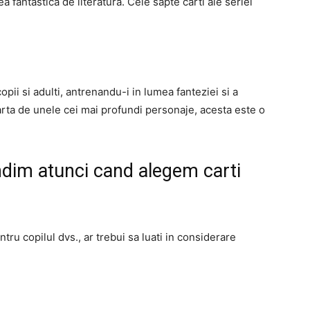
a fantastica de literatura. Cele sapte carti ale seriei
ii si adulti, antrenandu-i in lumea fanteziei si a
arta de unele cei mai profundi personaje, acesta este o
ndim atunci cand alegem carti
ru copilul dvs., ar trebui sa luati in considerare