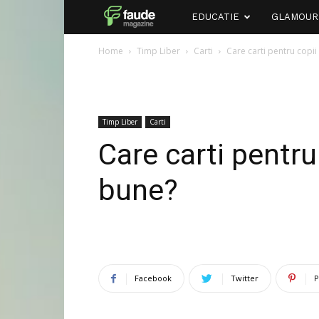
Faude
EDUCATIE
GLAMOUR
Home
Timp Liber
Carti
Care carti pentru copii
Timp Liber
Carti
Care carti pentru
bune?
Facebook
Twitter
P